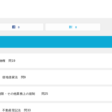
0
0
物権 問19
法 借地借家法 問9
類制限・その他業務上の規制 問25
 不動産登記法 問33