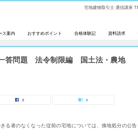
宅地建物取引士 通信講座 TEL:0
ース案内
おすすめポイント
合格体験記
資料請求
一問一答問題 法令制限編 国土法・農地
0
0
できる者のなくなった従前の宅地については、換地処分の公告
。