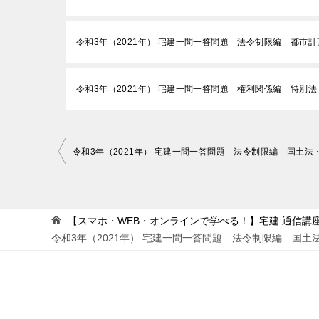
令和3年（2021年） 宅建一問一答問題 法令制限編 都市
令和3年（2021年） 宅建一問一答問題 権利関係編 特別
投
稿
ナ
ビ
【スマホ・WEB・オンラインで学べる！】宅建 通信講座 
令和3年（2021年） 宅建一問一答問題 法令制限編 国土
ゲ
ー
シ
ョ