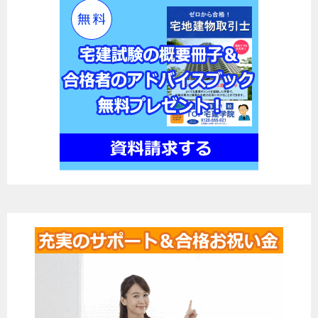
ゲ
ー
シ
ョ
ン