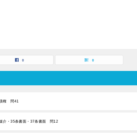
0
0
債権 問41
媒介・35条書面・37条書面 問12