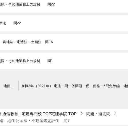
類制限・その他業務上の規制 問22
基準法 問22
法・農地法・宅造法・土画法 問16
類制限・その他業務上の規制 問1
令和3年（2021年） 宅建一問一答問題 税・価格・5問免除編 地価公示法・不動産鑑定評価 問6
通信教育 | 宅建専門校 TOP宅建学院
TOP
問題・過去問
除編 地価公示法・不動産鑑定評価 問7