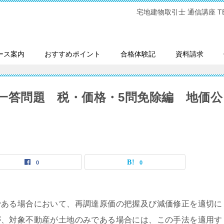
宅地建物取引士 通信講座 TEL:0
ース案内
おすすめポイント
合格体験記
資料請求
一問一答問題 税・価格・5問免除編 地価公
0
0
である場合において、再調達原価の把握及び減価修正を適切に
が、対象不動産が土地のみである場合には、この手法を適用す