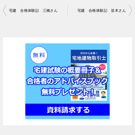
投
宅建 合格体験記 三橋さん
宅建 合格体験記 並木さん
稿
ナ
ビ
ゲ
ー
シ
ョ
ン