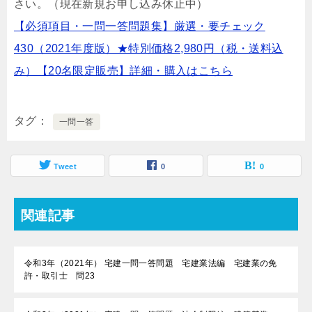
さい。（現在新規お申し込み休止中）
【必須項目・一問一答問題集】厳選・要チェック
430（2021年度版）★特別価格2,980円（税・送料込
み）【20名限定販売】詳細・購入はこちら
タグ
一問一答
Tweet
0
0
関連記事
令和3年（2021年） 宅建一問一答問題 宅建業法編 宅建業の免
許・取引士 問23