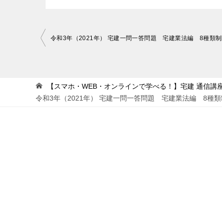
投
稿
ナ
ビ
【スマホ・WEB・オンラインで学べる！】宅建 通信講座 
令和3年（2021年） 宅建一問一答問題 宅建業法編 8
ゲ
ー
シ
ョ
ン