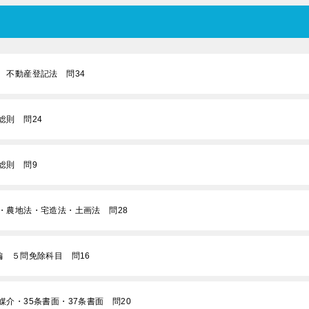
 不動産登記法 問34
総則 問24
総則 問9
法・農地法・宅造法・土画法 問28
編 ５問免除科目 問16
媒介・35条書面・37条書面 問20