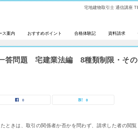
宅地建物取引士 通信講座 TEL:0
ース案内
おすすめポイント
合格体験記
資料請求
一問一答問題 宅建業法編 8種類制限・その
0
0
ったときは、取引の関係者か否かを問わず、請求した者の閲覧