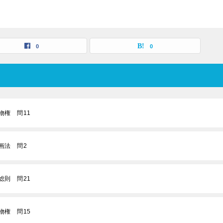
0
0
物権 問11
画法 問2
総則 問21
物権 問15