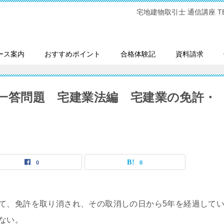
宅地建物取引士 通信講座 TEL:0
ース案内
おすすめポイント
合格体験記
資料請求
一問一答問題 宅建業法編 宅建業の免許・
0
0
て、免許を取り消され、その取消しの日から5年を経過して
ない。