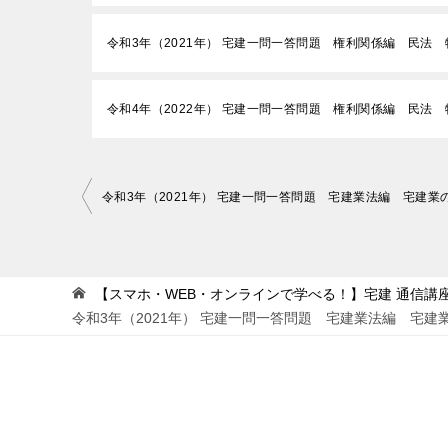
令和3年（2021年） 宅建一問一答問題 権利関係編 民法 
令和4年（2022年） 宅建一問一答問題 権利関係編 民法 
投
稿
ナ
ビ
【スマホ・WEB・オンラインで学べる！】宅建 通信講座 
令和3年（2021年） 宅建一問一答問題 宅建業法編 宅建
ゲ
ー
シ
ョ