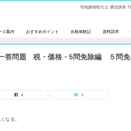
宅地建物取引士 通信講座 TEL:0
ース案内
おすすめポイント
合格体験記
資料請求
一問一答問題 税・価格・5問免除編 ５問免
0
0
低くなる。