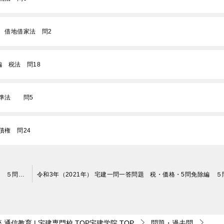
法 借地借家法 問2
編 税法 問18
基準法 問5
債権 問24
令和3年（2021年） 宅建一問一答問題 税・価格・5問免除編 ５問免除科目 問17
通信教育 | 宅建専門校 TOP宅建学院
TOP
問題・過去問