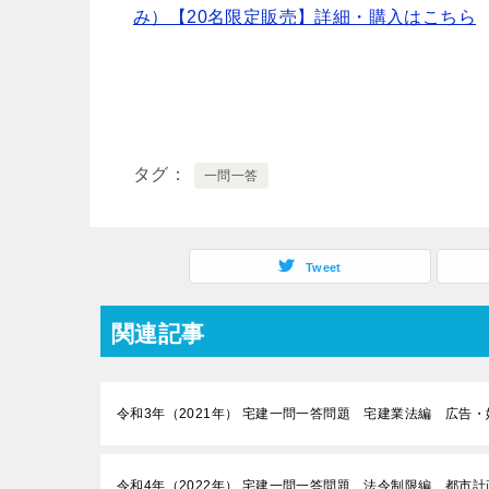
み）【20名限定販売】詳細・購入はこちら
タグ
一問一答
Tweet
関連記事
令和3年（2021年） 宅建一問一答問題 宅建業法編 広告・
令和4年（2022年） 宅建一問一答問題 法令制限編 都市計