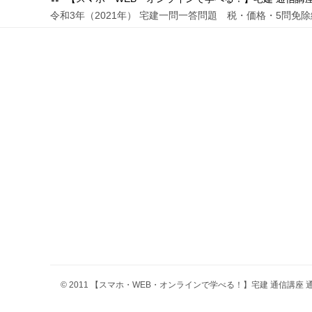
令和3年（2021年） 宅建一問一答問題 税・価格・5問免
ゲ
ー
シ
ョ
ン
© 2011 【スマホ・WEB・オンラインで学べる！】宅建 通信講座 通