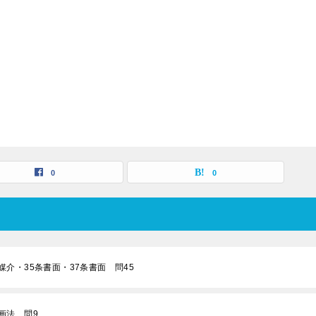
0
0
媒介・35条書面・37条書面 問45
画法 問9