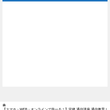
【スマホ・WEB・オンラインで学べる！】宅建 通信講座 通信教育 |