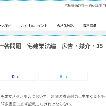
宅地建物取引士 通信講座 TEL:0
ース案内
おすすめポイント
合格体験記
資料請求
問一答問題 宅建業法編 広告・媒介・35
0
0
約を成立させた場合において、建物の構造耐力上主要な部分等
37条書面に必ず記載しなければならない。