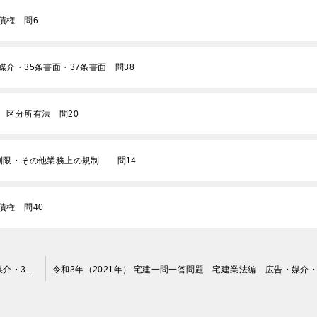
債権 問6
媒介・35条書面・37条書面 問38
 区分所有法 問20
類制限・その他業務上の規制 問14
債権 問40
令和3年（2021年） 宅建一問一答問題 宅建業法編 広告・媒介・35条書面・37条書面 問39