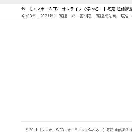
ビ
【スマホ・WEB・オンラインで学べる！】宅建 通信講座 
令和3年（2021年） 宅建一問一答問題 宅建業法編 広告・
ゲ
ー
シ
ョ
ン
© 2011 【スマホ・WEB・オンラインで学べる！】宅建 通信講座 通