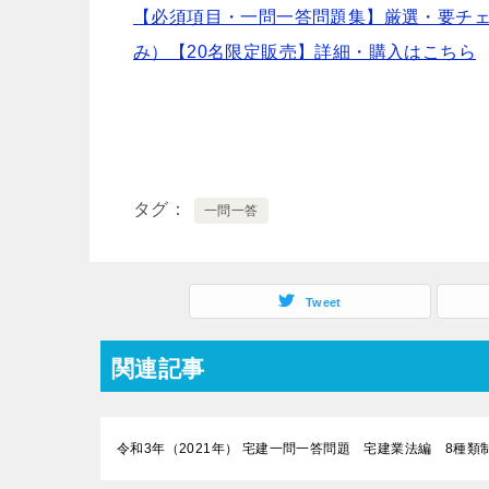
【必須項目・一問一答問題集】厳選・要チェック
み）【20名限定販売】詳細・購入はこちら
タグ
一問一答
Tweet
関連記事
令和3年（2021年） 宅建一問一答問題 宅建業法編 8種